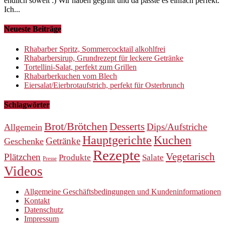
endlich soweit :) Wir haben gegrillt und da passte es einfach perfekt.
Ich...
Neueste Beiträge
Rhabarber Spritz, Sommercocktail alkohlfrei
Rhabarbersirup, Grundrezept für leckere Getränke
Tortellini-Salat, perfekt zum Grillen
Rhabarberkuchen vom Blech
Eiersalat/Eierbrotaufstrich, perfekt für Osterbrunch
Schlagwörter
Brot/Brötchen
Desserts
Dips/Aufstriche
Allgemein
Hauptgerichte
Kuchen
Getränke
Geschenke
Rezepte
Vegetarisch
Plätzchen
Produkte
Salate
Presse
Videos
Allgemeine Geschäftsbedingungen und Kundeninformationen
Kontakt
Datenschutz
Impressum