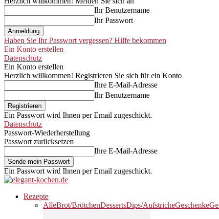
Herzlich willkommen! Melden Sie sich an
Ihr Benutzername
Ihr Passwort
Haben Sie Ihr Passwort vergessen? Hilfe bekommen
Ein Konto erstellen
Datenschutz
Ein Konto erstellen
Herzlich willkommen! Registrieren Sie sich für ein Konto
Ihre E-Mail-Adresse
Ihr Benutzername
Ein Passwort wird Ihnen per Email zugeschickt.
Datenschutz
Passwort-Wiederherstellung
Passwort zurücksetzen
Ihre E-Mail-Adresse
Ein Passwort wird Ihnen per Email zugeschickt.
Rezepte
Alle
Brot/Brötchen
Desserts
Dips/Aufstriche
Geschenke
Ge