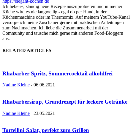
https://elegant-kochen.de
Ich liebe es, ständig neue Rezepte auszuprobieren und in meiner
Küche wird es nie langweilig - egal ob per Hand, in der
Küchenmaschine oder im Thermomix. Auf meinem YouTube-Kanal
versorge ich meine Zuschauer gerne mit praktischen Anleitungen
zum Nachmachen. Ich liebe die Zusammenarbeit mit der
Community und tausche mich gerne mit anderen Food-Bloggern
aus.
RELATED ARTICLES
Rhabarber Spritz, Sommercocktail alkohlfrei
Nadine Kleine
-
06.06.2021
Rhabarbersirup, Grundrezept für leckere Getränke
Nadine Kleine
-
23.05.2021
Tortellini-Salat, perfekt zum Grillen