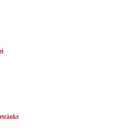
ei
etränke