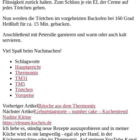
Flüssigkeit zurück halten. Zum Schluss je ein EL der Creme auf
jedes Törtchen geben.
Nun werden die Törtchen im vorgeheizten Backofen bei 160 Grad
Heißluft für ca. 15 Min. gebacken.
Anschließend mit Petersilie garnieren und warm oder auch kalt
servieren.
Viel Spaß beim Nachmachen!
Schlagworte
Hauptgericht
Thermomix
TM31
TM5
Törtchen
Vorspeise
Vorheriger Artikel
Brioche aus dem Thermomix
Nächster Artikel
Geburtstagstorte – number cake – Kuchentrend
Nadine Kleine
https://elegant-kochen.de
Ich liebe es, ständig neue Rezepte auszuprobieren und in meiner
Küche wird es nie langweilig - egal ob per Hand, in der
Küchenmaschine oder im Thermomix. Auf meinem YouTube-Kanal