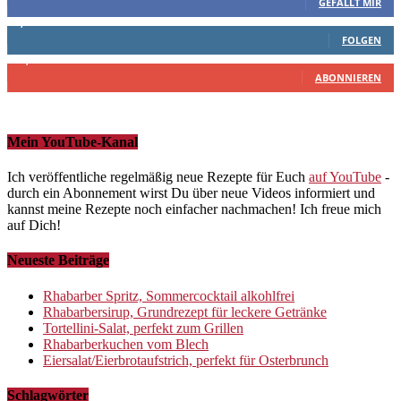
GEFÄLLT MIR
1,937
Followers
FOLGEN
10,500
Abonnenten
ABONNIEREN
Mein YouTube-Kanal
Ich veröffentliche regelmäßig neue Rezepte für Euch
auf YouTube
-
durch ein Abonnement wirst Du über neue Videos informiert und
kannst meine Rezepte noch einfacher nachmachen! Ich freue mich
auf Dich!
Neueste Beiträge
Rhabarber Spritz, Sommercocktail alkohlfrei
Rhabarbersirup, Grundrezept für leckere Getränke
Tortellini-Salat, perfekt zum Grillen
Rhabarberkuchen vom Blech
Eiersalat/Eierbrotaufstrich, perfekt für Osterbrunch
Schlagwörter