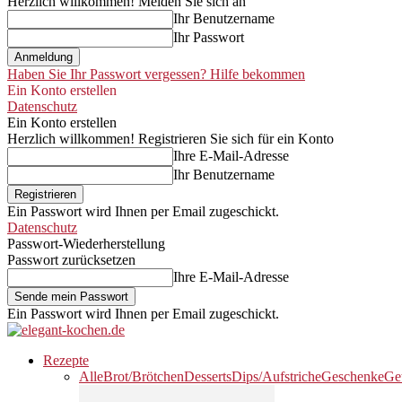
Herzlich willkommen! Melden Sie sich an
Ihr Benutzername
Ihr Passwort
Haben Sie Ihr Passwort vergessen? Hilfe bekommen
Ein Konto erstellen
Datenschutz
Ein Konto erstellen
Herzlich willkommen! Registrieren Sie sich für ein Konto
Ihre E-Mail-Adresse
Ihr Benutzername
Ein Passwort wird Ihnen per Email zugeschickt.
Datenschutz
Passwort-Wiederherstellung
Passwort zurücksetzen
Ihre E-Mail-Adresse
Ein Passwort wird Ihnen per Email zugeschickt.
Rezepte
Alle
Brot/Brötchen
Desserts
Dips/Aufstriche
Geschenke
Ge