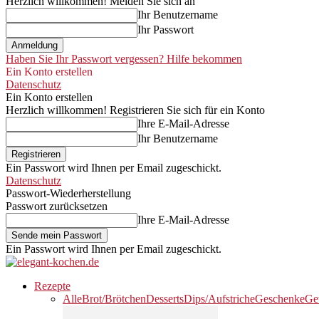
Herzlich willkommen! Melden Sie sich an
Ihr Benutzername
Ihr Passwort
Haben Sie Ihr Passwort vergessen? Hilfe bekommen
Ein Konto erstellen
Datenschutz
Ein Konto erstellen
Herzlich willkommen! Registrieren Sie sich für ein Konto
Ihre E-Mail-Adresse
Ihr Benutzername
Ein Passwort wird Ihnen per Email zugeschickt.
Datenschutz
Passwort-Wiederherstellung
Passwort zurücksetzen
Ihre E-Mail-Adresse
Ein Passwort wird Ihnen per Email zugeschickt.
Rezepte
Alle
Brot/Brötchen
Desserts
Dips/Aufstriche
Geschenke
Ge