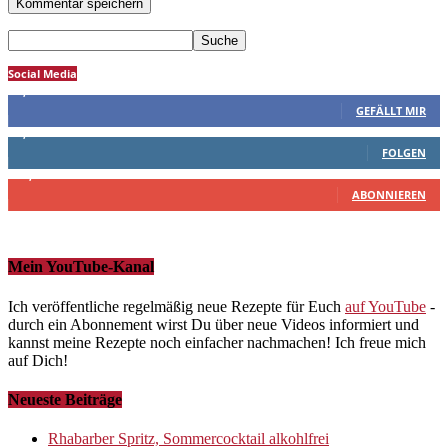
Social Media
4,277
Fans
GEFÄLLT MIR
1,937
Followers
FOLGEN
10,500
Abonnenten
ABONNIEREN
Mein YouTube-Kanal
Ich veröffentliche regelmäßig neue Rezepte für Euch
auf YouTube
-
durch ein Abonnement wirst Du über neue Videos informiert und
kannst meine Rezepte noch einfacher nachmachen! Ich freue mich
auf Dich!
Neueste Beiträge
Rhabarber Spritz, Sommercocktail alkohlfrei