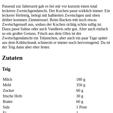
Passend zur Jahreszeit gab es bei mir vor kurzem einen total
leckeren Zwetschgendatschi. Der Kuchen passt wirklich immer. Ein
leckerer Hefeteig, belegt mit halbierten Zwetschgen und oben
drüber kommen Zimtstreusel. Beim Backen tritt noch etwas
Zwetschgensaft aus, sodass der Kuchen richtig schön saftig ist.
Dazu passt Sahne oder auch Vanilleeis sehr gut. Aber auch einfach
so ein großer Genuss. Frisch aus dem Ofen ist der
Zwetschgendatschi ein Träumchen, aber auch ein paar Tage später
aus dem Kühlschrank schmeckt er immer noch hervorragend. Da ist
der Teig dann aber eher fester.
Zutaten
Teig
Milch
180 g
Mehl
350 g
Zucker
60 g
frische Hefe
30 g
Butter
60 g
Salz
1 Prise
Ei
1