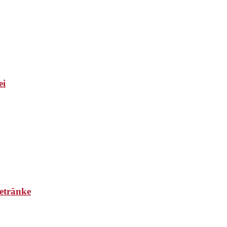
ei
etränke