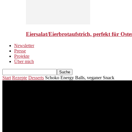
Eiersalat/Eierbrotaufstrich, perfekt für Ost
Newsletter
Presse
Projekte
Über mich
Start
Rezepte
Desserts
Schoko Energy Balls, veganer Snack