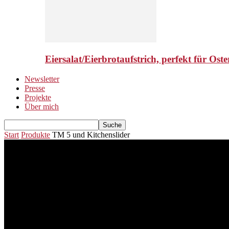
Eiersalat/Eierbrotaufstrich, perfekt für Ost
Newsletter
Presse
Projekte
Über mich
Start
Produkte
TM 5 und Kitchenslider