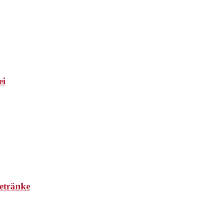
ei
etränke