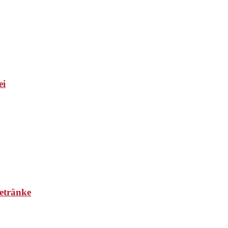
ei
etränke