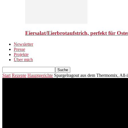
Eiersalat/Eierbrotaufstrich, perfekt für Ost
Newsletter
Presse
Projekte
Über mich
Start
Rezepte
Hauptgerichte
Spargelragout aus dem Thermomix, All-