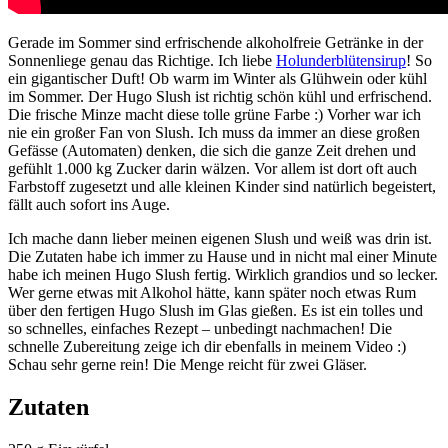
Gerade im Sommer sind erfrischende alkoholfreie Getränke in der
Sonnenliege genau das Richtige. Ich liebe
Holunderblütensirup
! So
ein gigantischer Duft! Ob warm im Winter als Glühwein oder kühl
im Sommer. Der Hugo Slush ist richtig schön kühl und erfrischend.
Die frische Minze macht diese tolle grüne Farbe :) Vorher war ich
nie ein großer Fan von Slush. Ich muss da immer an diese großen
Gefässe (Automaten) denken, die sich die ganze Zeit drehen und
gefühlt 1.000 kg Zucker darin wälzen. Vor allem ist dort oft auch
Farbstoff zugesetzt und alle kleinen Kinder sind natürlich begeistert,
fällt auch sofort ins Auge.
Ich mache dann lieber meinen eigenen Slush und weiß was drin ist.
Die Zutaten habe ich immer zu Hause und in nicht mal einer Minute
habe ich meinen Hugo Slush fertig. Wirklich grandios und so lecker.
Wer gerne etwas mit Alkohol hätte, kann später noch etwas Rum
über den fertigen Hugo Slush im Glas gießen. Es ist ein tolles und
so schnelles, einfaches Rezept – unbedingt nachmachen! Die
schnelle Zubereitung zeige ich dir ebenfalls in meinem Video :)
Schau sehr gerne rein! Die Menge reicht für zwei Gläser.
Zutaten