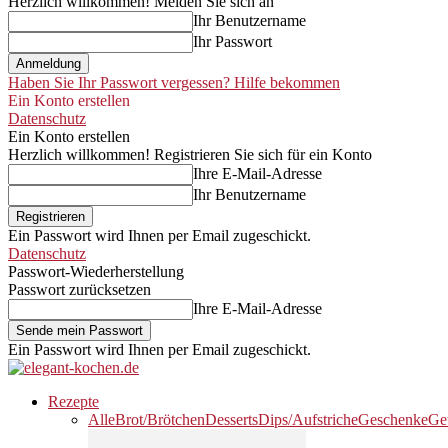
Herzlich willkommen! Melden Sie sich an
Ihr Benutzername
Ihr Passwort
Haben Sie Ihr Passwort vergessen? Hilfe bekommen
Ein Konto erstellen
Datenschutz
Ein Konto erstellen
Herzlich willkommen! Registrieren Sie sich für ein Konto
Ihre E-Mail-Adresse
Ihr Benutzername
Ein Passwort wird Ihnen per Email zugeschickt.
Datenschutz
Passwort-Wiederherstellung
Passwort zurücksetzen
Ihre E-Mail-Adresse
Ein Passwort wird Ihnen per Email zugeschickt.
Rezepte
Alle
Brot/Brötchen
Desserts
Dips/Aufstriche
Geschenke
Ge