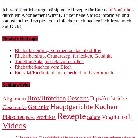
Ich veröffentliche regelmäßig neue Rezepte für Euch
auf YouTube
-
durch ein Abonnement wirst Du über neue Videos informiert und
kannst meine Rezepte noch einfacher nachmachen! Ich freue mich
auf Dich!
Neueste Beiträge
Rhabarber Spritz, Sommercocktail alkohlfrei
Rhabarbersirup, Grundrezept für leckere Getränke
Tortellini-Salat, perfekt zum Grillen
Rhabarberkuchen vom Blech
Eiersalat/Eierbrotaufstrich, perfekt für Osterbrunch
Schlagwörter
Brot/Brötchen
Desserts
Dips/Aufstriche
Allgemein
Hauptgerichte
Kuchen
Getränke
Geschenke
Rezepte
Vegetarisch
Plätzchen
Produkte
Salate
Presse
Videos