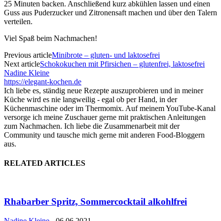
25 Minuten backen. Anschließend kurz abkühlen lassen und einen
Guss aus Puderzucker und Zitronensaft machen und über den Talern
verteilen.
Viel Spaß beim Nachmachen!
Previous article
Minibrote – gluten- und laktosefrei
Next article
Schokokuchen mit Pfirsichen – glutenfrei, laktosefrei
Nadine Kleine
https://elegant-kochen.de
Ich liebe es, ständig neue Rezepte auszuprobieren und in meiner
Küche wird es nie langweilig - egal ob per Hand, in der
Küchenmaschine oder im Thermomix. Auf meinem YouTube-Kanal
versorge ich meine Zuschauer gerne mit praktischen Anleitungen
zum Nachmachen. Ich liebe die Zusammenarbeit mit der
Community und tausche mich gerne mit anderen Food-Bloggern
aus.
RELATED ARTICLES
Rhabarber Spritz, Sommercocktail alkohlfrei
Nadine Kleine
-
06.06.2021