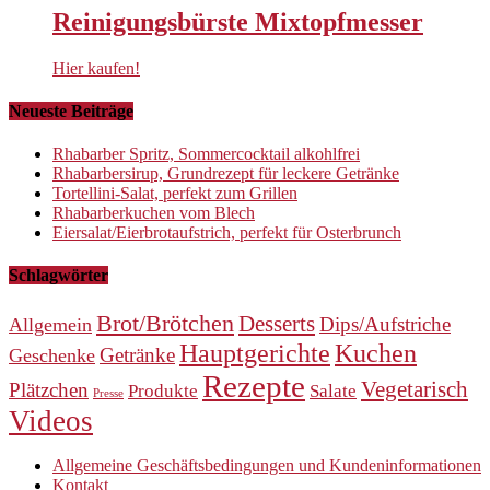
Reinigungsbürste Mixtopfmesser
Hier kaufen!
Neueste Beiträge
Rhabarber Spritz, Sommercocktail alkohlfrei
Rhabarbersirup, Grundrezept für leckere Getränke
Tortellini-Salat, perfekt zum Grillen
Rhabarberkuchen vom Blech
Eiersalat/Eierbrotaufstrich, perfekt für Osterbrunch
Schlagwörter
Brot/Brötchen
Desserts
Dips/Aufstriche
Allgemein
Hauptgerichte
Kuchen
Getränke
Geschenke
Rezepte
Vegetarisch
Plätzchen
Produkte
Salate
Presse
Videos
Allgemeine Geschäftsbedingungen und Kundeninformationen
Kontakt