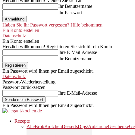
Herzlich willkommen! Melden Sie sich an
Ihr Benutzername
Ihr Passwort
Haben Sie Ihr Passwort vergessen? Hilfe bekommen
Ein Konto erstellen
Datenschutz
Ein Konto erstellen
Herzlich willkommen! Registrieren Sie sich für ein Konto
Ihre E-Mail-Adresse
Ihr Benutzername
Ein Passwort wird Ihnen per Email zugeschickt.
Datenschutz
Passwort-Wiederherstellung
Passwort zurücksetzen
Ihre E-Mail-Adresse
Ein Passwort wird Ihnen per Email zugeschickt.
Rezepte
Alle
Brot/Brötchen
Desserts
Dips/Aufstriche
Geschenke
Ge